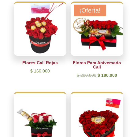
últimos
¡Oferta!
Flores Cali Rojas
Flores Para Aniversario
Cali
$
160.000
El
El
$
200.000
$
180.000
precio
precio
original
actual
era:
es:
$ 200.000.
$ 180.000