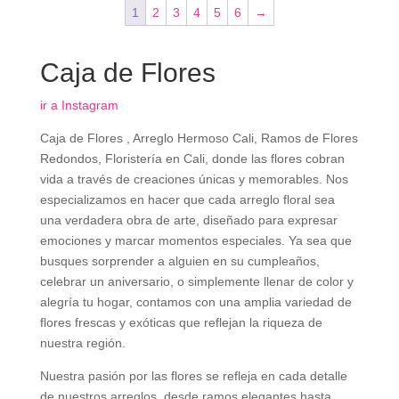
era:
es:
1
2
3
4
5
6
→
$ 270.000.
$ 240.000
Caja de Flores
ir a Instagram
Caja de Flores , Arreglo Hermoso Cali, Ramos de Flores
Redondos, Floristería en Cali, donde las flores cobran
vida a través de creaciones únicas y memorables. Nos
especializamos en hacer que cada arreglo floral sea
una verdadera obra de arte, diseñado para expresar
emociones y marcar momentos especiales. Ya sea que
busques sorprender a alguien en su cumpleaños,
celebrar un aniversario, o simplemente llenar de color y
alegría tu hogar, contamos con una amplia variedad de
flores frescas y exóticas que reflejan la riqueza de
nuestra región.
Nuestra pasión por las flores se refleja en cada detalle
de nuestros arreglos, desde ramos elegantes hasta