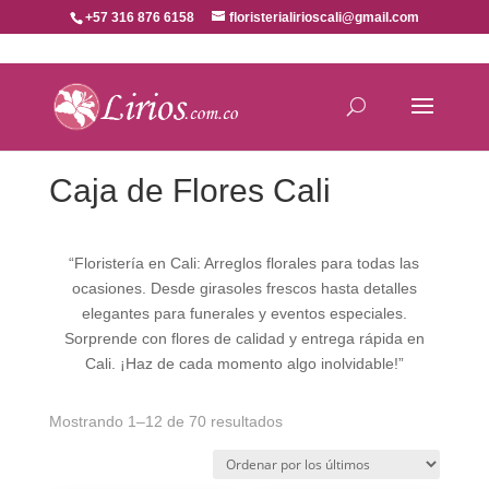
+57 316 876 6158
floristerialirioscali@gmail.com
Caja de Flores Cali
“Floristería en Cali: Arreglos florales para todas las
ocasiones. Desde girasoles frescos hasta detalles
elegantes para funerales y eventos especiales.
Sorprende con flores de calidad y entrega rápida en
Cali. ¡Haz de cada momento algo inolvidable!”
Ordenado
Mostrando 1–12 de 70 resultados
por
los