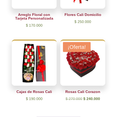
Arreglo Floral con
Flores Cali Domicilio
Tarjeta Personalizada
$
250.000
$
170.000
¡Oferta!
Cajas de Rosas Cali
Rosas Cali Corazon
El
El
$
190.000
$
270.000
$
240.000
precio
precio
original
actual