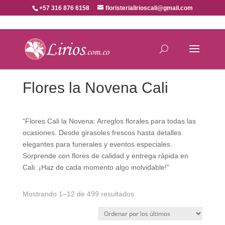
+57 316 876 6158
floristerialirioscali@gmail.com
Flores la Novena Cali
“Flores Cali la Novena: Arreglos florales para todas las
ocasiones. Desde girasoles frescos hasta detalles
elegantes para funerales y eventos especiales.
Sorprende con flores de calidad y entrega rápida en
Cali. ¡Haz de cada momento algo inolvidable!”
Ordenado
Mostrando 1–12 de 499 resultados
por
los