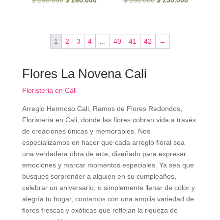
$
290.000
$
260.000
$
260.000
$
230.000
precio
precio
precio
precio
original
actual
original
actual
era:
es:
era:
es:
1
2
3
4
…
40
41
42
→
$ 290.000.
$ 260.000.
$ 260.000.
$ 230.000
Flores La Novena Cali
Floristeria en Cali
Arreglo Hermoso Cali, Ramos de Flores Redondos,
Floristería en Cali, donde las flores cobran vida a través
de creaciones únicas y memorables. Nos
especializamos en hacer que cada arreglo floral sea
una verdadera obra de arte, diseñado para expresar
emociones y marcar momentos especiales. Ya sea que
busques sorprender a alguien en su cumpleaños,
celebrar un aniversario, o simplemente llenar de color y
alegría tu hogar, contamos con una amplia variedad de
flores frescas y exóticas que reflejan la riqueza de