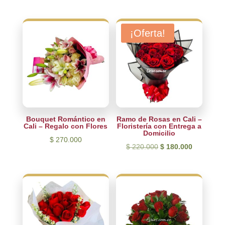
precio
precio
original
actual
era:
es:
¡Oferta!
$ 330.000.
$ 280.000.
Bouquet Romántico en
Ramo de Rosas en Cali –
Cali – Regalo con Flores
Floristería con Entrega a
Domicilio
$
270.000
El
El
$
220.000
$
180.000
precio
precio
original
actual
era:
es:
$ 220.000.
$ 180.000