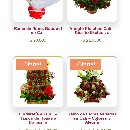
Ramo de flores Bouquet
Arreglo Floral en Cali –
en Cali
Diseño Exclusivo
$
90.000
$
210.000
¡Oferta!
¡Oferta!
Floristería en Cali –
Ramo de Flores Variadas
Ramos de Rosas a
en Cali – Colores y
Domicilio
Alegría
El
El
El
El