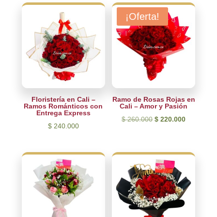
últimos
¡Oferta!
Floristería en Cali –
Ramo de Rosas Rojas en
Ramos Románticos con
Cali – Amor y Pasión
Entrega Express
El
El
$
260.000
$
220.000
$
240.000
precio
precio
original
actual
era:
es:
$ 260.000.
$ 220.000