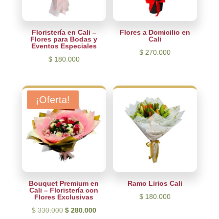
Floristería en Cali –
Flores a Domicilio en
Flores para Bodas y
Cali
Eventos Especiales
$
270.000
$
180.000
¡Oferta!
Bouquet Premium en
Ramo Lirios Cali
Cali – Floristería con
$
180.000
Flores Exclusivas
El
El
$
330.000
$
280.000