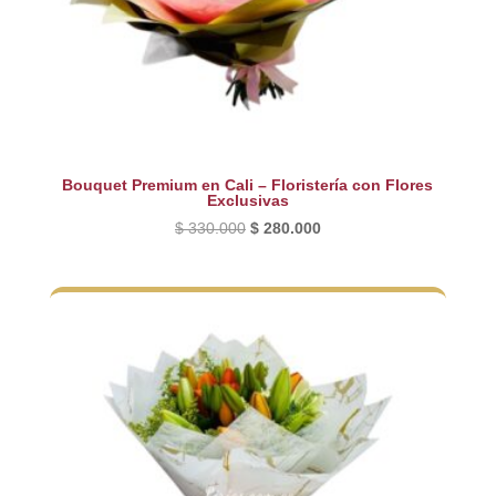
Bouquet Premium en Cali – Floristería con Flores
Exclusivas
El
El
$
330.000
$
280.000
precio
precio
original
actual
era:
es:
$ 330.000.
$ 280.000.