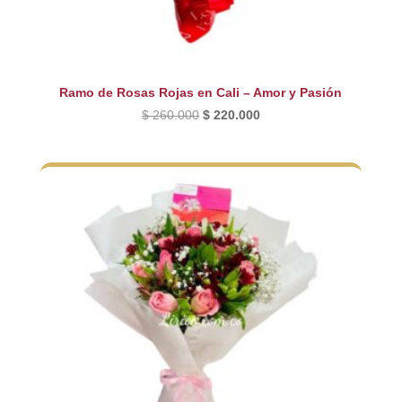
Ramo de Rosas Rojas en Cali – Amor y Pasión
El
El
$
260.000
$
220.000
precio
precio
original
actual
era:
es:
$ 260.000.
$ 220.000.