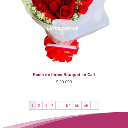
Ramo de flores Bouquet en Cali
$
90.000
1
2
3
4
…
54
55
56
→