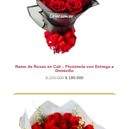
Ramo de Rosas en Cali – Floristería con Entrega a
Domicilio
El
El
$
220.000
$
180.000
precio
precio
original
actual
era:
es:
$ 220.000.
$ 180.000.