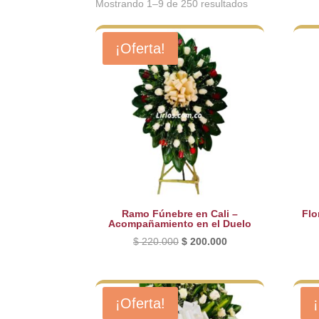
Ordenado
Mostrando 1–9 de 250 resultados
por
los
¡Oferta!
últimos
Ramo Fúnebre en Cali –
Flo
Acompañamiento en el Duelo
El
El
$
220.000
$
200.000
precio
precio
original
actual
era:
es:
¡Oferta!
$ 220.000.
$ 200.000.