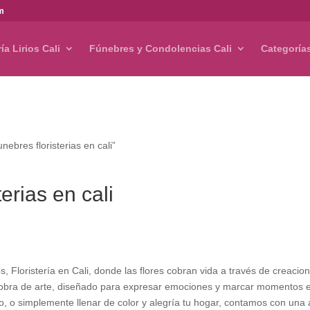
om
ría Lirios Cali
Fúnebres y Condolencias Cali
Categoría
nebres floristerias en cali”
terias en cali
 Floristería en Cali, donde las flores cobran vida a través de creaci
a obra de arte, diseñado para expresar emociones y marcar momentos 
o, o simplemente llenar de color y alegría tu hogar, contamos con una 