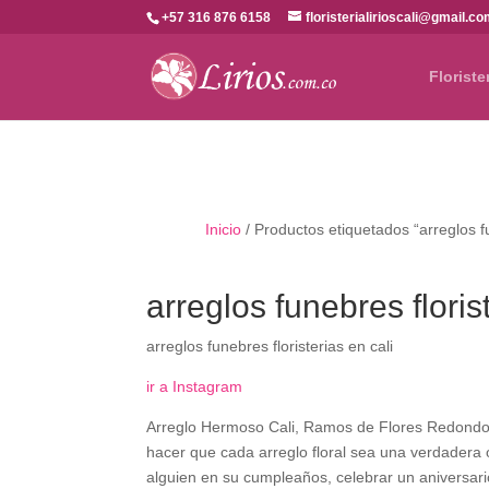
+57 316 876 6158
floristerialirioscali@gmail.c
Floriste
Inicio
/ Productos etiquetados “arreglos fu
arreglos funebres floris
arreglos funebres floristerias en cali
ir a Instagram
Arreglo Hermoso Cali, Ramos de Flores Redondos,
hacer que cada arreglo floral sea una verdader
alguien en su cumpleaños, celebrar un aniversari