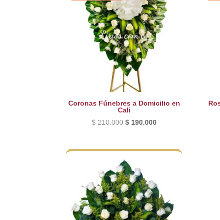
Coronas Fúnebres a Domicilio en
Ros
Cali
El
El
$
210.000
$
190.000
precio
precio
original
actual
era:
es:
$ 210.000.
$ 190.000.