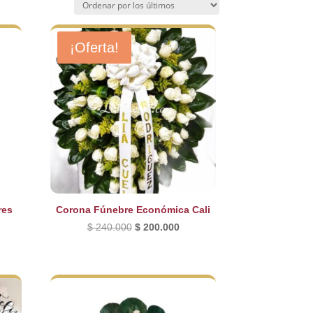
¡Oferta!
res
Corona Fúnebre Económica Cali
El
El
$
240.000
$
200.000
precio
precio
cio
original
actual
ual
era:
es:
$ 240.000.
$ 200.000.
90.000.