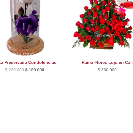
a Preservada Condolencias
Ramo Flores Lujo en Cali
El
El
$
220.000
$
190.000
$
360.000
precio
precio
original
actual
era:
es:
$ 220.000.
$ 190.000.