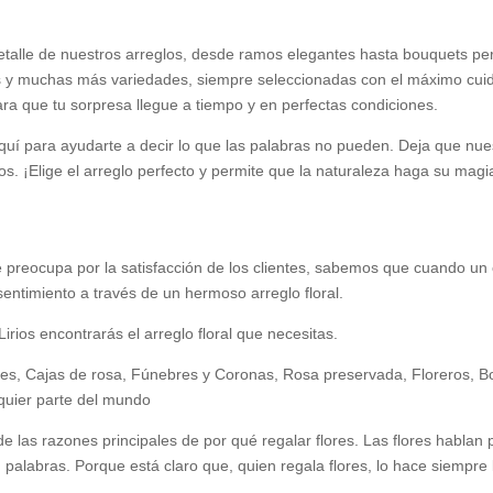
 detalle de nuestros arreglos, desde ramos elegantes hasta bouquets p
eas y muchas más variedades, siempre seleccionadas con el máximo cuid
ra que tu sorpresa llegue a tiempo y en perfectas condiciones.
 aquí para ayudarte a decir lo que las palabras no pueden. Deja que nues
 ¡Elige el arreglo perfecto y permite que la naturaleza haga su magi
 se preocupa por la satisfacción de los clientes, sabemos que cuando un
 sentimiento a través de un hermoso arreglo floral.
Lirios encontrarás el arreglo floral que necesitas.
 Flores, Cajas de rosa, Fúnebres y Coronas, Rosa preservada, Florer
lquier parte del mundo
 las razones principales de por qué regalar flores. Las flores hablan
 palabras. Porque está claro que, quien regala flores, lo hace siempre