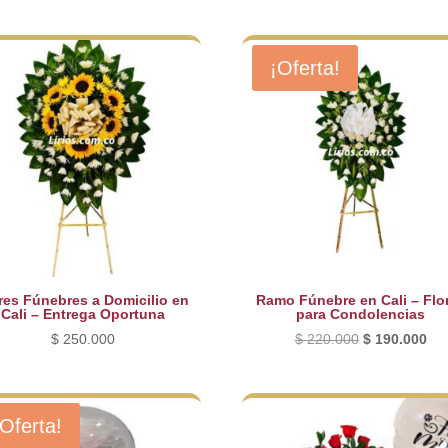
¡Oferta!
res Fúnebres a Domicilio en
Ramo Fúnebre en Cali – Flo
Cali – Entrega Oportuna
para Condolencias
El
El
$
250.000
$
220.000
$
190.000
precio
pre
original
act
era:
es:
¡Oferta!
$ 220.000.
$ 1