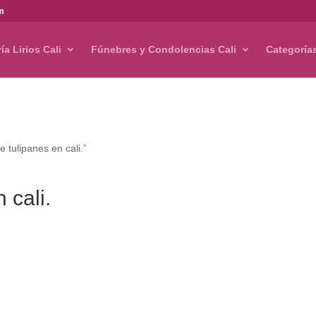
om
ría Lirios Cali
Fúnebres y Condolencias Cali
Categoría
 tulipanes en cali.”
 cali.