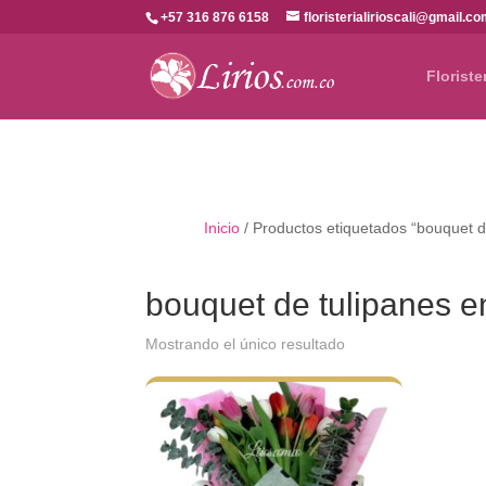
+57 316 876 6158
floristerialirioscali@gmail.c
Floriste
Inicio
/ Productos etiquetados “bouquet de
bouquet de tulipanes en
Mostrando el único resultado