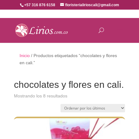
+57 316 876 6158
floristerialirioscali@gmail.com
Inicio
/ Productos etiquetados “chocolates y flores
en cali.”
chocolates y flores en cali.
Ordenado
Mostrando los 8 resultados
por
los
últimos