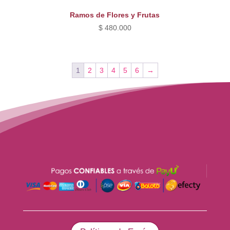
Ramos de Flores y Frutas
$
480.000
1
2
3
4
5
6
→