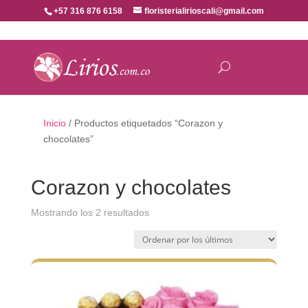
+57 316 876 6158
floristerialirioscali@gmail.com
Inicio
/ Productos etiquetados “Corazon y
chocolates”
Corazon y chocolates
Ordenado
Mostrando los 2 resultados
por
los
últimos