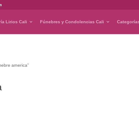
om
ría Lirios Cali
Fúnebres y Condolencias Cali
Categoría
nebre america”
a