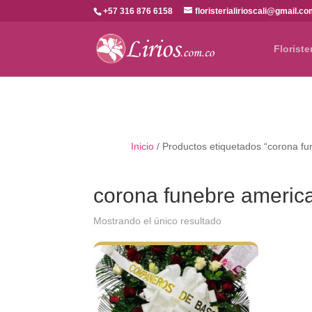
+57 316 876 6158
floristerialirioscali@gmail.c
Floriste
Inicio
/ Productos etiquetados “corona fu
corona funebre americ
Mostrando el único resultado