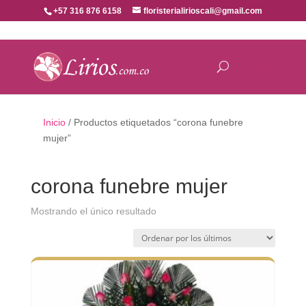
+57 316 876 6158
floristerialirioscali@gmail.com
Inicio
/ Productos etiquetados “corona funebre
mujer”
corona funebre mujer
Mostrando el único resultado