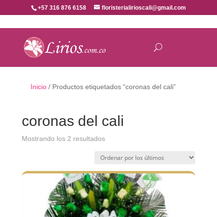
+57 316 876 6158
floristerialirioscali@gmail.com
Inicio
/ Productos etiquetados “coronas del cali”
coronas del cali
Ordenado
Mostrando los 2 resultados
por
los
últimos