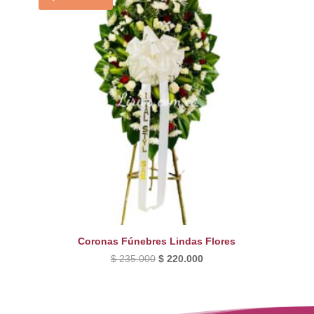
Coronas Fúnebres Lindas Flores
El
El
$
235.000
$
220.000
precio
precio
original
actual
era:
es: