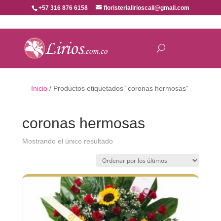
+57 316 876 6158
floristerialirioscali@gmail.com
Inicio
/ Productos etiquetados “coronas hermosas”
coronas hermosas
Mostrando el único resultado