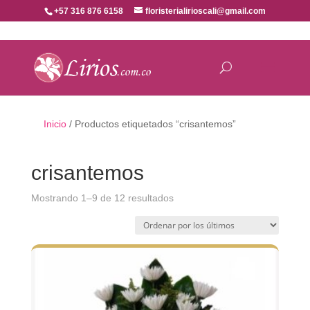
+57 316 876 6158
floristerialirioscali@gmail.com
Inicio
/ Productos etiquetados “crisantemos”
crisantemos
Ordenado
Mostrando 1–9 de 12 resultados
por
los
últimos