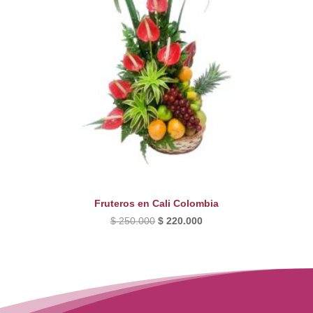
Fruteros en Cali Colombia
El
El
$
250.000
$
220.000
precio
precio
original
actual
era:
es:
$ 250.000.
$ 220.000.