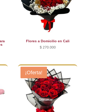
ara
Flores a Domicilio en Cali
es
$
270.000
¡Oferta!