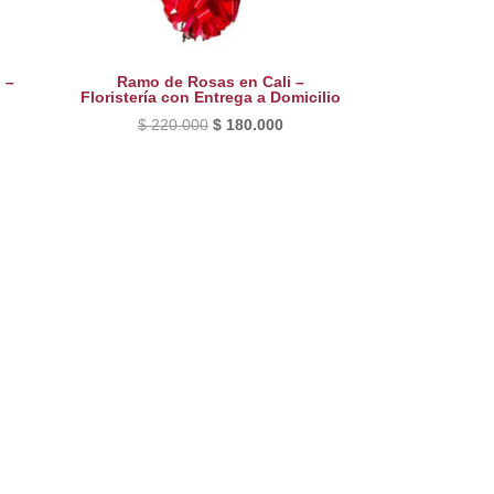
 –
Ramo de Rosas en Cali –
Floristería con Entrega a Domicilio
El
El
$
220.000
$
180.000
precio
precio
original
actual
era:
es:
$ 220.000.
$ 180.000.