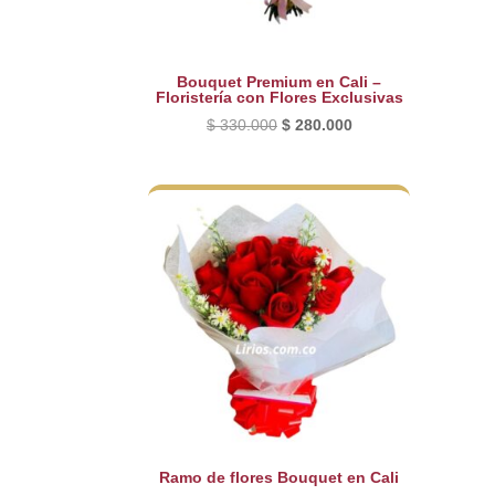
Bouquet Premium en Cali –
Floristería con Flores Exclusivas
El
El
$
330.000
$
280.000
precio
precio
original
actual
era:
es:
$ 330.000.
$ 280.000.
Ramo de flores Bouquet en Cali