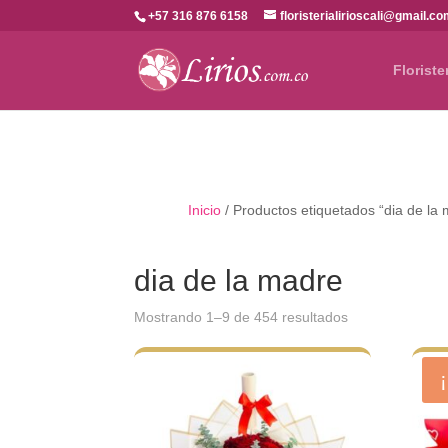
+57 316 876 6158
floristerialirioscali@gmail.c
Floriste
Inicio
/ Productos etiquetados “dia de la
dia de la madre
Ordenado
Mostrando 1–9 de 454 resultados
por
los
últimos