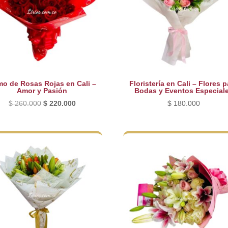
o de Rosas Rojas en Cali –
Floristería en Cali – Flores p
Amor y Pasión
Bodas y Eventos Especial
El
El
$
260.000
$
220.000
$
180.000
precio
precio
original
actual
era:
es:
$ 260.000.
$ 220.000.