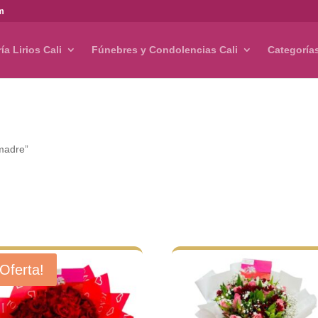
om
ría Lirios Cali
Fúnebres y Condolencias Cali
Categoría
 madre”
¡Oferta!