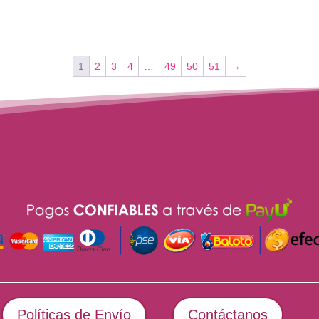
1
2
3
4
…
49
50
51
→
Políticas de Envío
Contáctanos