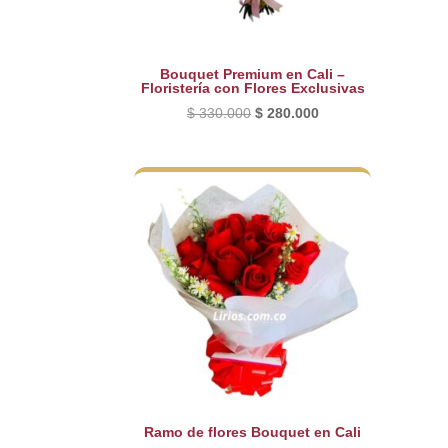
Bouquet Premium en Cali –
Floristería con Flores Exclusivas
El
El
$
330.000
$
280.000
precio
precio
original
actual
era:
es:
$ 330.000.
$ 280.000.
Ramo de flores Bouquet en Cali