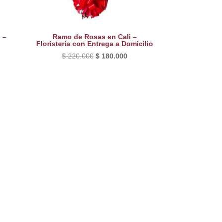
 –
Ramo de Rosas en Cali –
Floristería con Entrega a Domicilio
El
El
$
220.000
$
180.000
precio
precio
original
actual
era:
es:
$ 220.000.
$ 180.000.