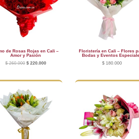
o de Rosas Rojas en Cali –
Floristería en Cali – Flores p
Amor y Pasión
Bodas y Eventos Especial
El
El
$
260.000
$
220.000
$
180.000
precio
precio
original
actual
era:
es:
$ 260.000.
$ 220.000.