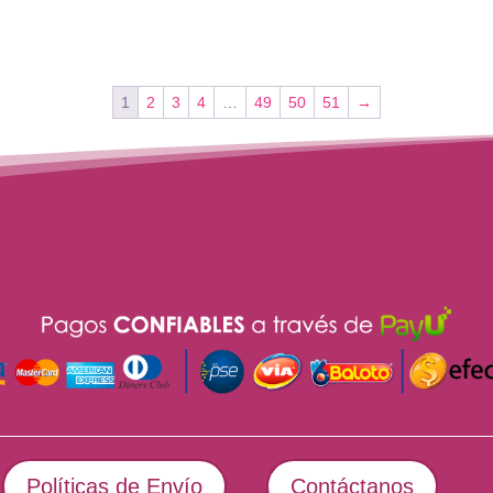
1
2
3
4
…
49
50
51
→
Políticas de Envío
Contáctanos