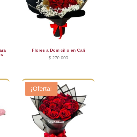
ara
Flores a Domicilio en Cali
es
$
270.000
¡Oferta!