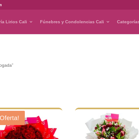
om
ría Lirios Cali
Fúnebres y Condolencias Cali
Categoría
bogada”
¡Oferta!