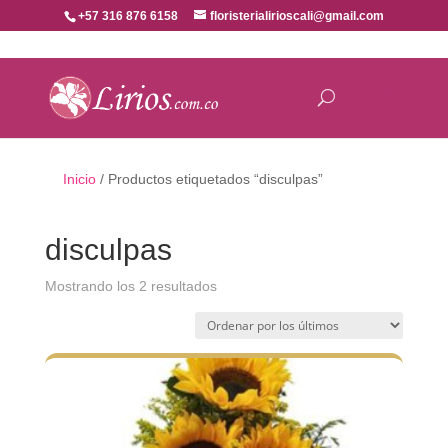
+57 316 876 6158
floristerialirioscali@gmail.com
Inicio
/ Productos etiquetados “disculpas”
disculpas
Ordenado
Mostrando los 2 resultados
por
los
últimos