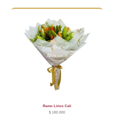
original
actual
era:
es:
$ 330.000.
$ 280.000.
Ramo Lirios Cali
$
180.000