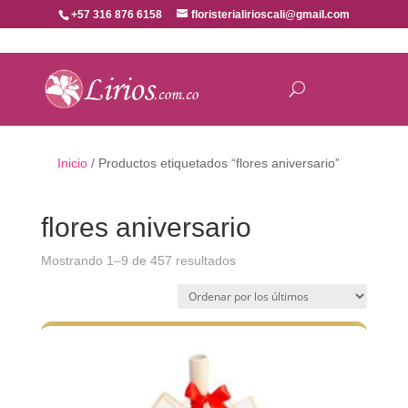
+57 316 876 6158
floristerialirioscali@gmail.com
Inicio
/ Productos etiquetados “flores aniversario”
flores aniversario
Ordenado
Mostrando 1–9 de 457 resultados
por
los
últimos