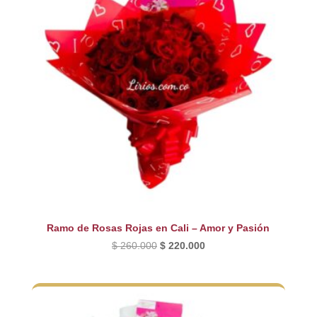
Ramo de Rosas Rojas en Cali – Amor y Pasión
El
El
$
260.000
$
220.000
precio
precio
original
actual
era:
es:
$ 260.000.
$ 220.000.