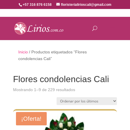
+57 316 876 6158
floristerialirioscali@gmail.com
Inicio
/ Productos etiquetados “Flores
condolencias Cali”
Flores condolencias Cali
Ordenado
Mostrando 1–9 de 229 resultados
por
los
últimos
¡Oferta!