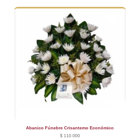
original
actual
era:
es:
$ 240.000.
$ 200.000.
Abanico Fúnebre Crisantemo Económico
$
110.000