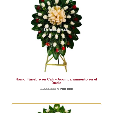
Ramo Fúnebre en Cali – Acompañamiento en el
Duelo
El
El
$
220.000
$
200.000
precio
precio
original
actual
era:
es:
$ 220.000.
$ 200.000.