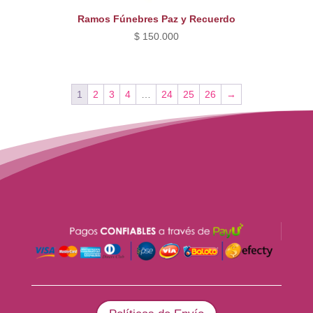
Ramos Fúnebres Paz y Recuerdo
$
150.000
1
2
3
4
…
24
25
26
→