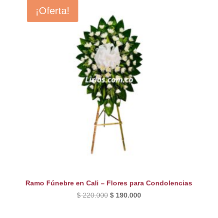
¡Oferta!
Ramo Fúnebre en Cali – Flores para Condolencias
El
El
$
220.000
$
190.000
precio
precio
original
actual