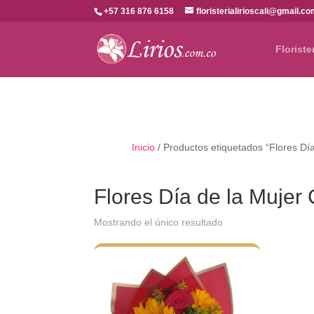
+57 316 876 6158
floristerialirioscali@gmail.c
Floriste
Inicio
/ Productos etiquetados “Flores Día
Flores Día de la Mujer 
Mostrando el único resultado