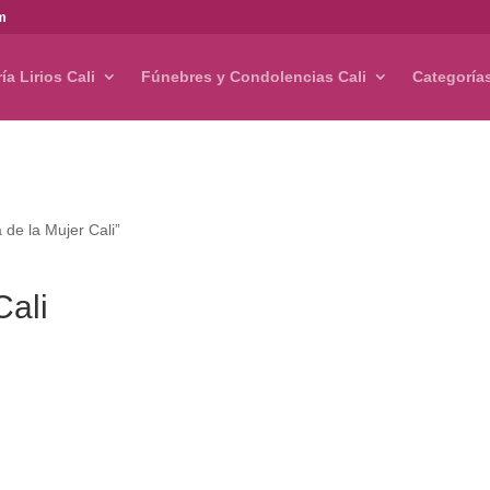
om
ría Lirios Cali
Fúnebres y Condolencias Cali
Categoría
 de la Mujer Cali”
Cali