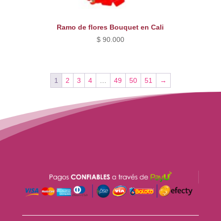
Ramo de flores Bouquet en Cali
$
90.000
1
2
3
4
…
49
50
51
→