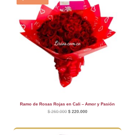
Ramo de Rosas Rojas en Cali – Amor y Pasión
El
El
$
260.000
$
220.000
precio
precio
original
actual
era:
es: