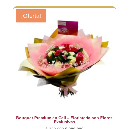
¡Oferta!
Bouquet Premium en Cali – Floristería con Flores
Exclusivas
El
El
$
330.000
$
280.000