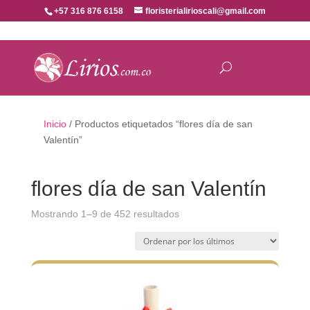
+57 316 876 6158
floristerialirioscali@gmail.com
Inicio
/ Productos etiquetados “flores día de san
Valentín”
flores día de san Valentín
Ordenado
Mostrando 1–9 de 452 resultados
por
los
últimos