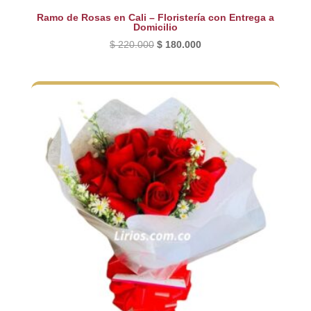
Ramo de Rosas en Cali – Floristería con Entrega a
Domicilio
El
El
$
220.000
$
180.000
precio
precio
original
actual
era:
es:
$ 220.000.
$ 180.000.