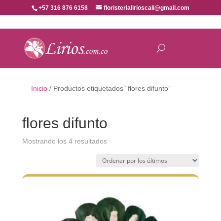
+57 316 876 6158
floristerialirioscali@gmail.com
Inicio
/ Productos etiquetados “flores difunto”
flores difunto
Ordenado
Mostrando los 4 resultados
por
los
últimos