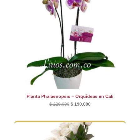
Planta Phalaenopsis – Orquídeas en Cali
El
El
$
220.000
$
190.000
precio
precio
original
actual
era:
es:
$ 220.000.
$ 190.000.