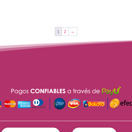
1
2
→