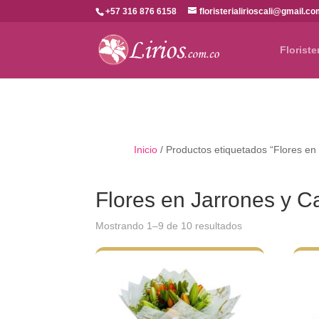
+57 316 876 6158
floristerialirioscali@gmail.c
Floriste
Inicio
/ Productos etiquetados “Flores en
Flores en Jarrones y C
Ordenado
Mostrando 1–9 de 10 resultados
por
los
últimos