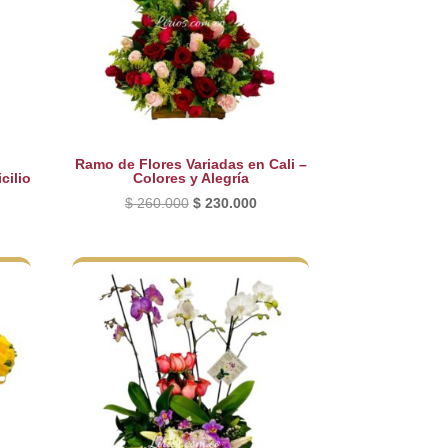
Ramo de Flores Variadas en Cali –
cilio
Colores y Alegría
El
El
$
260.000
$
230.000
cio
precio
precio
ual
original
actual
era:
es:
80.000.
$ 260.000.
$ 230.000.