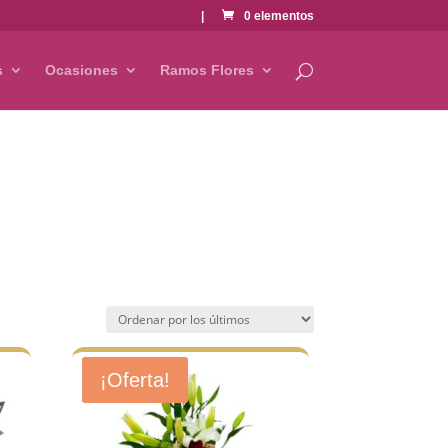
|
0 elementos
s
Ocasiones
Ramos Flores
¡Oferta!