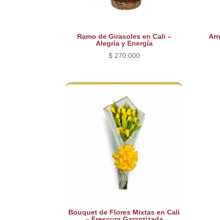
Ramo de Girasoles en Cali –
Arr
Alegría y Energía
$
270.000
Bouquet de Flores Mixtas en Cali
– Frescura Garantizada