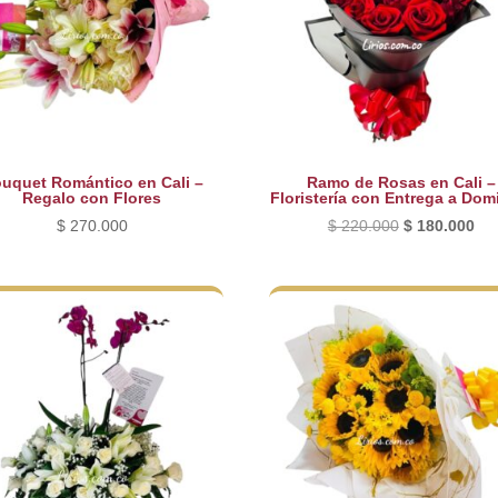
uquet Romántico en Cali –
Ramo de Rosas en Cali –
Regalo con Flores
Floristería con Entrega a Domi
El
El
$
270.000
$
220.000
$
180.000
precio
pre
original
act
era:
es:
$ 220.000.
$ 1