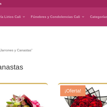
om
ría Lirios Cali
Fúnebres y Condolencias Cali
Categoría
 Jarrones y Canastas”
anastas
¡Oferta!