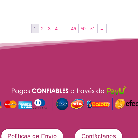
1
2
3
4
…
49
50
51
→
Políticas de Envío
Contáctanos