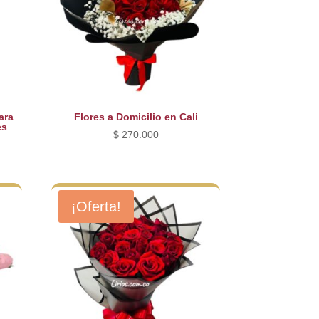
ara
Flores a Domicilio en Cali
es
$
270.000
¡Oferta!