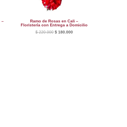
 –
Ramo de Rosas en Cali –
Floristería con Entrega a Domicilio
El
El
$
220.000
$
180.000
precio
precio
original
actual
era:
es:
$ 220.000.
$ 180.000.