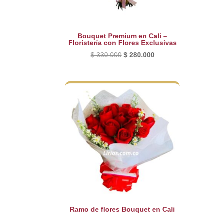
Bouquet Premium en Cali –
Floristería con Flores Exclusivas
El
El
$
330.000
$
280.000
precio
precio
original
actual
era:
es:
$ 330.000.
$ 280.000.
Ramo de flores Bouquet en Cali