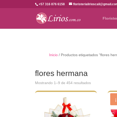
+57 316 876 6158
floristerialirioscali@gmail.c
Floriste
Inicio
/ Productos etiquetados “flores he
flores hermana
Ordenado
Mostrando 1–9 de 454 resultados
por
los
últimos