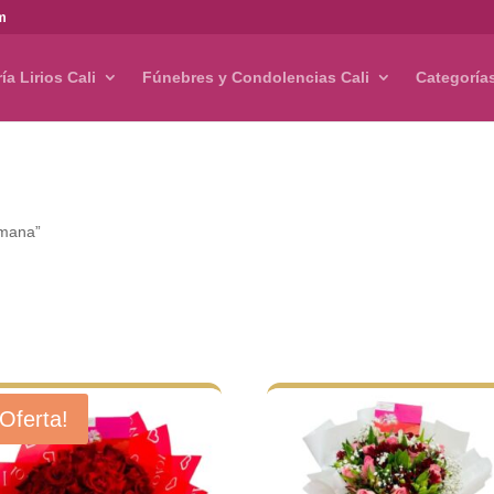
om
ría Lirios Cali
Fúnebres y Condolencias Cali
Categoría
rmana”
¡Oferta!