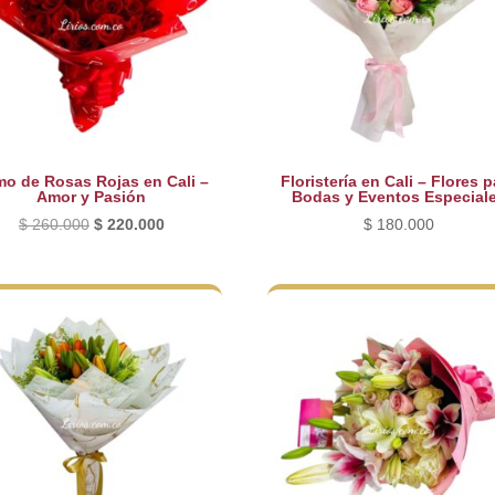
o de Rosas Rojas en Cali –
Floristería en Cali – Flores p
Amor y Pasión
Bodas y Eventos Especial
El
El
$
260.000
$
220.000
$
180.000
precio
precio
original
actual
era:
es:
$ 260.000.
$ 220.000.