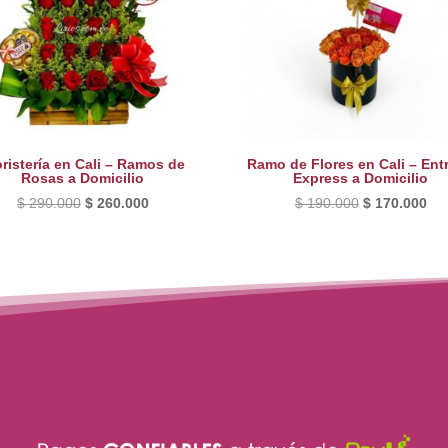
oristería en Cali – Ramos de
Ramo de Flores en Cali – Ent
Rosas a Domicilio
Express a Domicilio
El
El
El
El
$
290.000
$
260.000
$
190.000
$
170.000
precio
precio
precio
pre
original
actual
original
act
era:
es:
era:
es:
$ 290.000.
$ 260.000.
$ 190.000.
$ 1