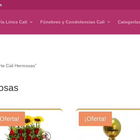
om
ría Lirios Cali
Fúnebres y Condolencias Cali
Categoría
rte Cali Hermosas”
mosas
¡Oferta!
¡Oferta!