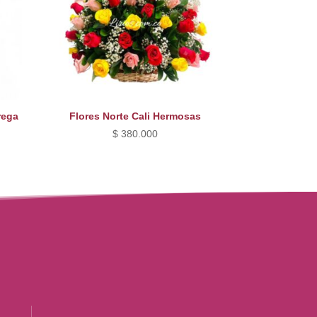
rega
Flores Norte Cali Hermosas
$
380.000
cio
ual
70.000.