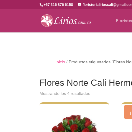
+57 316 876 6158
floristerialirioscali@gmail.c
Floriste
Inicio
/ Productos etiquetados “Flores No
Flores Norte Cali Her
Ordenado
Mostrando los 4 resultados
por
los
últimos