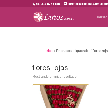
+57 316 876 6158
floristerialirioscali@gmail.c
Floriste
Inicio
/ Productos etiquetados “flores roja
flores rojas
Mostrando el único resultado