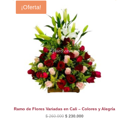
era:
es:
¡Oferta!
$ 220.000.
$ 180.000.
Ramo de Flores Variadas en Cali – Colores y Alegría
El
El
$
260.000
$
230.000
precio
precio