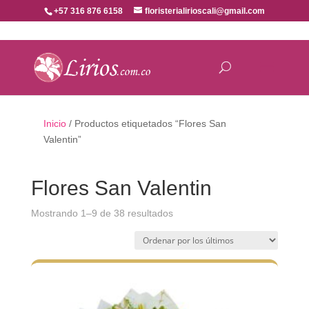
+57 316 876 6158
floristerialirioscali@gmail.com
Inicio
/ Productos etiquetados “Flores San
Valentin”
Flores San Valentin
Ordenado
Mostrando 1–9 de 38 resultados
por
los
últimos