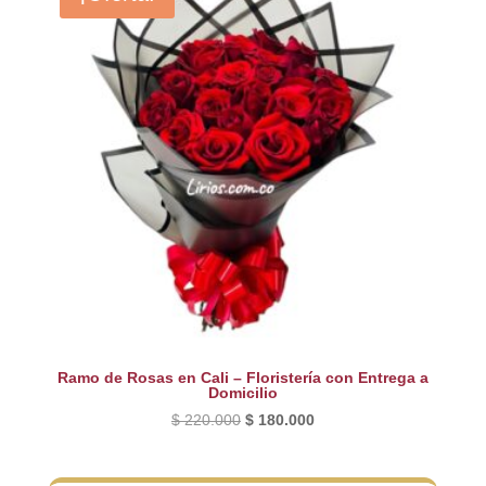
Ramo de Rosas en Cali – Floristería con Entrega a
Domicilio
El
El
$
220.000
$
180.000
precio
precio
original
actual