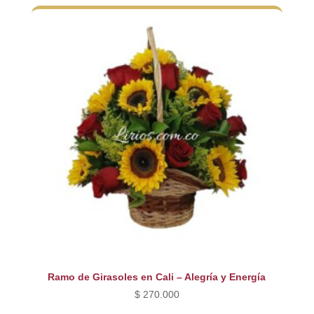
original
actual
era:
es:
$ 260.000.
$ 230.000.
Ramo de Girasoles en Cali – Alegría y Energía
$
270.000