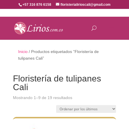
+57 316 876 6158
floristerialirioscali@gmail.com
Inicio
/ Productos etiquetados “Floristería de
tulipanes Cali”
Floristería de tulipanes
Cali
Ordenado
Mostrando 1–9 de 19 resultados
por
los
últimos