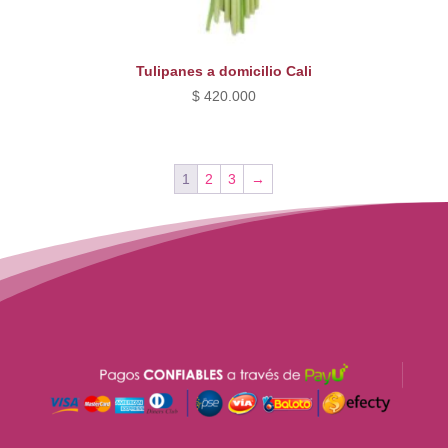
Tulipanes a domicilio Cali
$
420.000
1
2
3
→