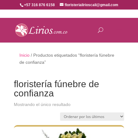
+57 316 876 6158
floristerialirioscali@gmail.com
Inicio
/ Productos etiquetados “floristería fúnebre
de confianza”
floristería fúnebre de
confianza
Mostrando el único resultado