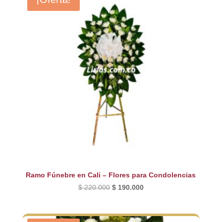
Ramo Fúnebre en Cali – Flores para Condolencias
El
El
$
220.000
$
190.000
precio
precio
original
actual
era:
es: