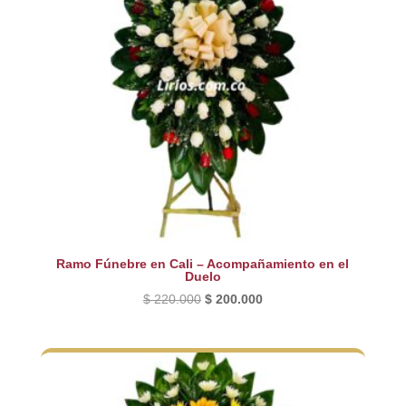
Ramo Fúnebre en Cali – Acompañamiento en el
Duelo
El
El
$
220.000
$
200.000
precio
precio
original
actual
era:
es:
$ 220.000.
$ 200.000.