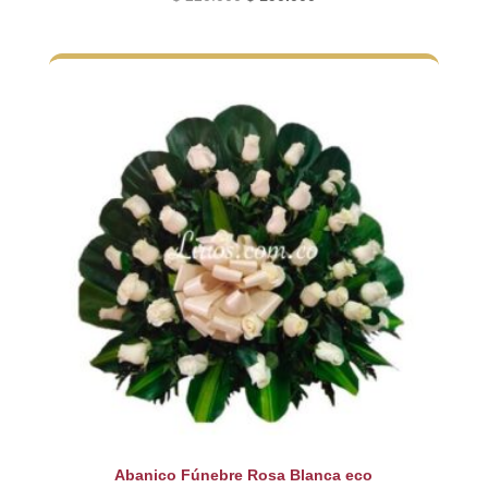
precio
precio
original
actual
era:
es:
$ 220.000.
$ 190.000.
Abanico Fúnebre Rosa Blanca eco