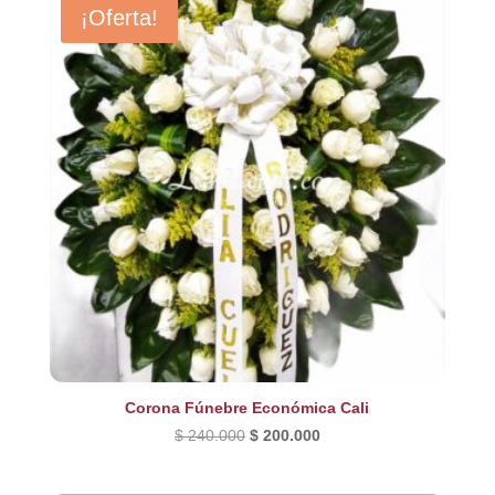
¡Oferta!
$ 220.000.
$ 190.000.
Corona Fúnebre Económica Cali
El
El
$
240.000
$
200.000
precio
precio
original
actual