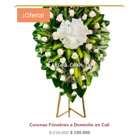
¡Oferta!
Coronas Fúnebres a Domicilio en Cali
El
El
$
210.000
$
190.000