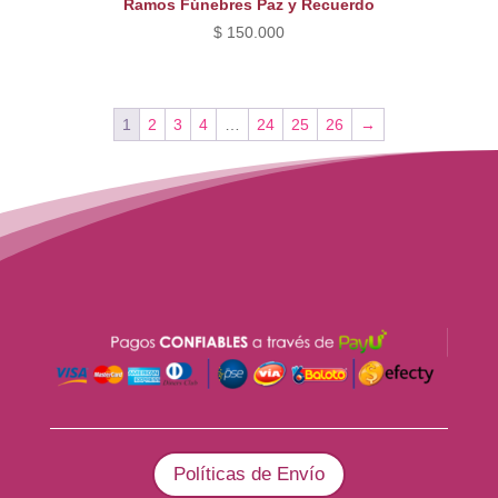
Ramos Fúnebres Paz y Recuerdo
$
150.000
1
2
3
4
…
24
25
26
→
Políticas de Envío