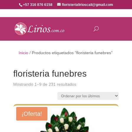
+57 316 876 6158
floristerialirioscali@gmail.com
Inicio
/ Productos etiquetados “floristeria funebres”
floristeria funebres
Ordenado
Mostrando 1–9 de 231 resultados
por
los
últimos
¡Oferta!