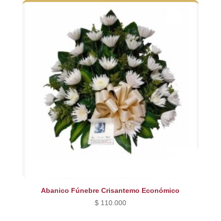
era:
es:
$ 240.000.
$ 200.000.
Abanico Fúnebre Crisantemo Económico
$
110.000