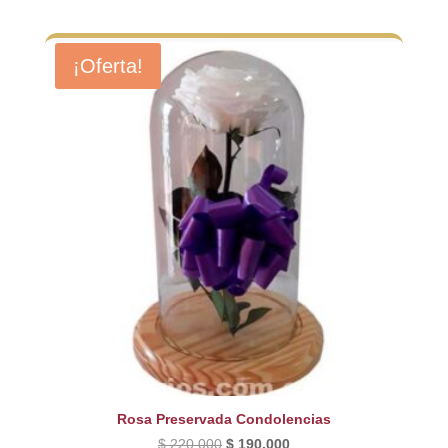
precio
precio
original
actual
era:
es:
¡Oferta!
$ 210.000.
$ 190.000.
Rosa Preservada Condolencias
El
El
$
220.000
$
190.000