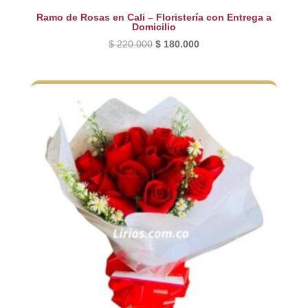
Ramo de Rosas en Cali – Floristería con Entrega a
Domicilio
El
El
$
220.000
$
180.000
precio
precio
original
actual
era:
es:
$ 220.000.
$ 180.000.