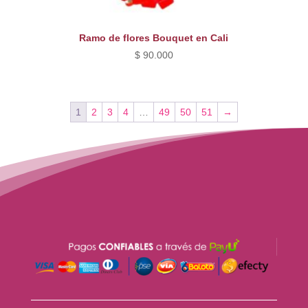
Ramo de flores Bouquet en Cali
$
90.000
1
2
3
4
…
49
50
51
→