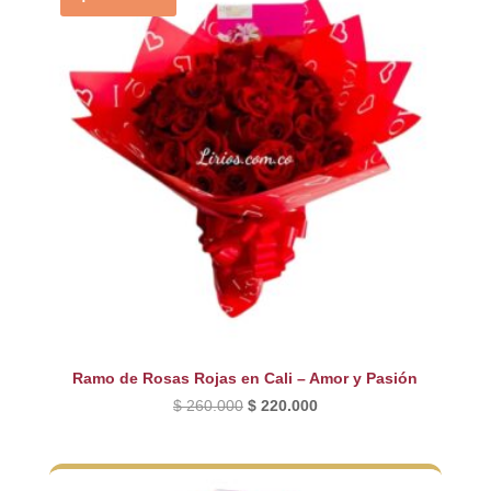
Ramo de Rosas Rojas en Cali – Amor y Pasión
El
El
$
260.000
$
220.000
precio
precio
original
actual
era:
es: