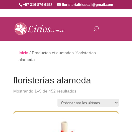
+57 316 876 6158
floristerialirioscali@gmail.com
Inicio
/ Productos etiquetados “floristerías
alameda”
floristerías alameda
Ordenado
Mostrando 1–9 de 452 resultados
por
los
últimos