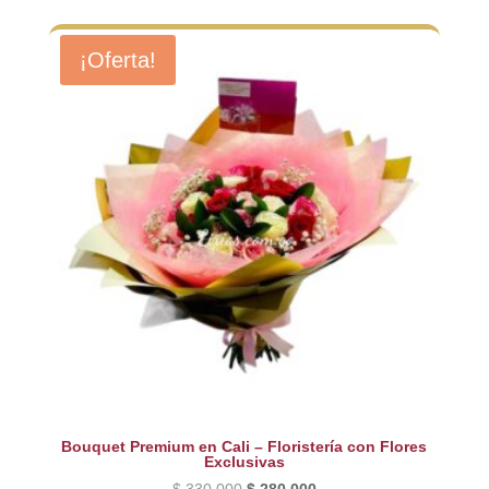
¡Oferta!
Bouquet Premium en Cali – Floristería con Flores
Exclusivas
El
El
$
330.000
$
280.000