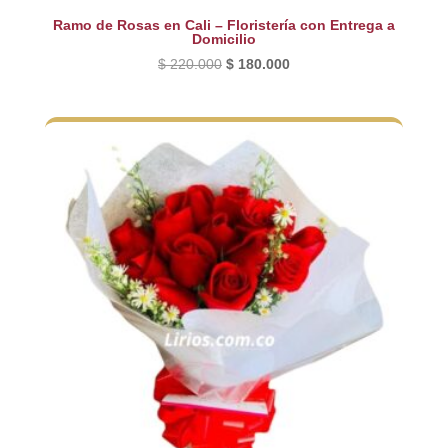
Ramo de Rosas en Cali – Floristería con Entrega a
Domicilio
El
El
$
220.000
$
180.000
precio
precio
original
actual
era:
es:
$ 220.000.
$ 180.000.