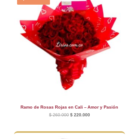
Ramo de Rosas Rojas en Cali – Amor y Pasión
El
El
$
260.000
$
220.000
precio
precio
original
actual
era:
es: