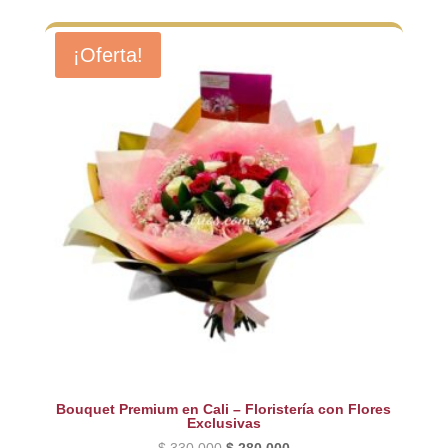
¡Oferta!
Bouquet Premium en Cali – Floristería con Flores
Exclusivas
El
El
$
330.000
$
280.000