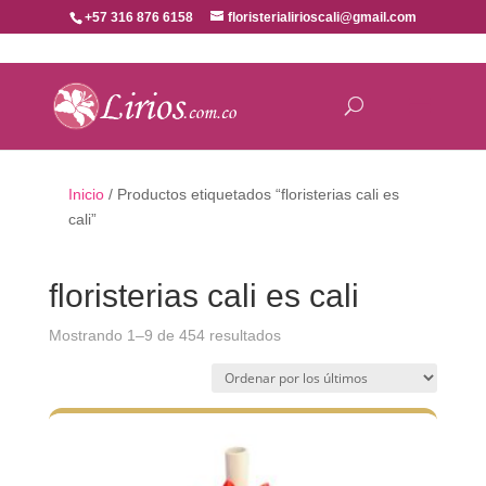
+57 316 876 6158
floristerialirioscali@gmail.com
Inicio
/ Productos etiquetados “floristerias cali es
cali”
floristerias cali es cali
Ordenado
Mostrando 1–9 de 454 resultados
por
los
últimos