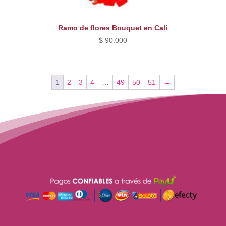
Ramo de flores Bouquet en Cali
$
90.000
1
2
3
4
…
49
50
51
→