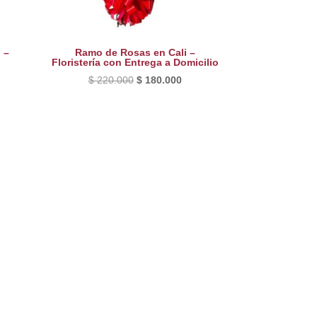
 –
Ramo de Rosas en Cali –
Floristería con Entrega a Domicilio
El
El
$
220.000
$
180.000
precio
precio
original
actual
era:
es:
$ 220.000.
$ 180.000.