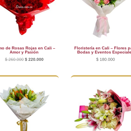
o de Rosas Rojas en Cali –
Floristería en Cali – Flores p
Amor y Pasión
Bodas y Eventos Especial
El
El
$
260.000
$
220.000
$
180.000
precio
precio
original
actual
era:
es:
$ 260.000.
$ 220.000.