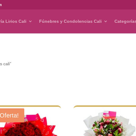
om
ría Lirios Cali
Fúnebres y Condolencias Cali
Categoría
s cali”
¡Oferta!