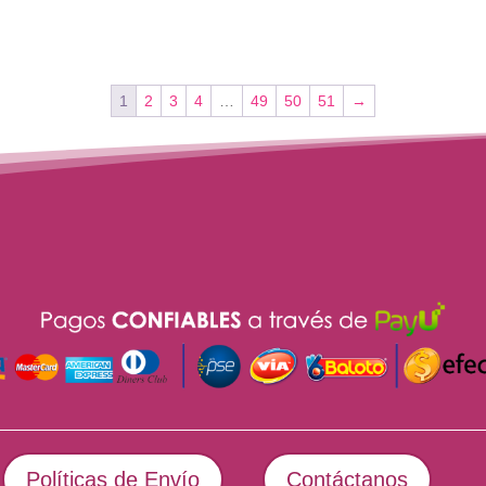
1
2
3
4
…
49
50
51
→
Políticas de Envío
Contáctanos