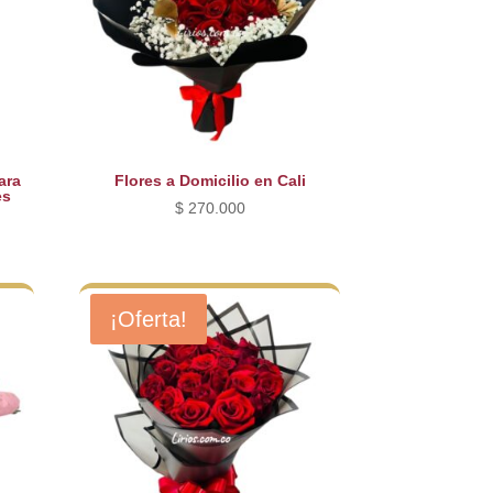
ara
Flores a Domicilio en Cali
es
$
270.000
¡Oferta!