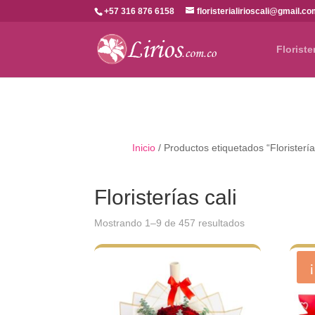
+57 316 876 6158
floristerialirioscali@gmail.c
Floriste
Inicio
/ Productos etiquetados “Floristería
Floristerías cali
Ordenado
Mostrando 1–9 de 457 resultados
por
los
últimos