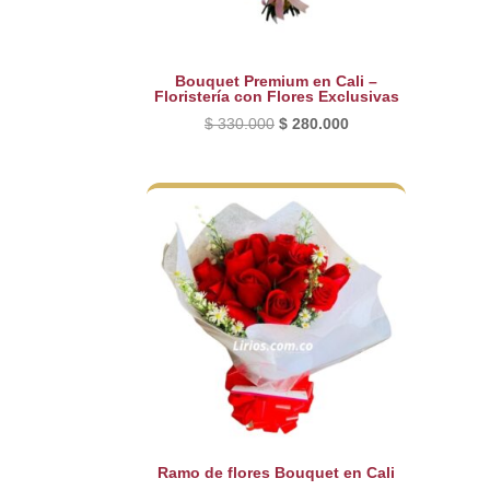
Bouquet Premium en Cali –
Floristería con Flores Exclusivas
El
El
$
330.000
$
280.000
precio
precio
original
actual
era:
es:
$ 330.000.
$ 280.000.
Ramo de flores Bouquet en Cali