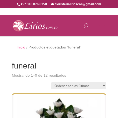
+57 316 876 6158
floristerialirioscali@gmail.com
Inicio
/ Productos etiquetados “funeral”
funeral
Ordenado
Mostrando 1–9 de 12 resultados
por
los
últimos