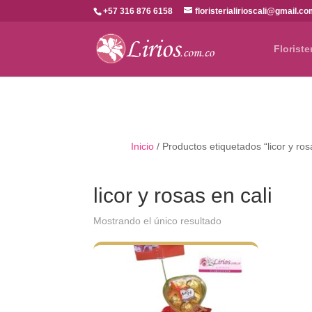
+57 316 876 6158
floristerialirioscali@gmail.c
Floriste
Inicio
/ Productos etiquetados “licor y ros
licor y rosas en cali
Mostrando el único resultado