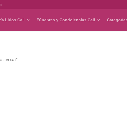
om
ría Lirios Cali
Fúnebres y Condolencias Cali
Categoría
as en cali”