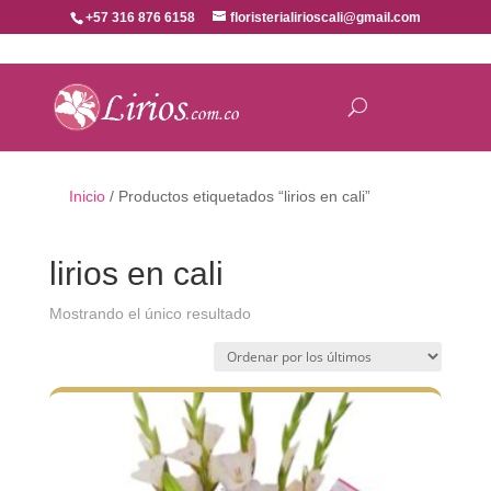
+57 316 876 6158
floristerialirioscali@gmail.com
Inicio
/ Productos etiquetados “lirios en cali”
lirios en cali
Mostrando el único resultado