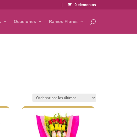
|
0 elementos
s
Ocasiones
Ramos Flores