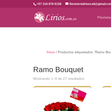
+57 316 876 6158
floristerialirioscali@gmail.c
Floriste
Inicio
/ Productos etiquetados “Ramo Bo
Ramo Bouquet
Ordenado
Mostrando 1–9 de 27 resultados
por
los
últimos