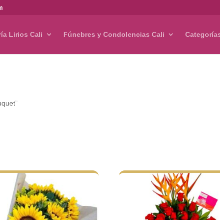
om
ría Lirios Cali
Fúnebres y Condolencias Cali
Categoría
uquet”