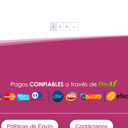
1
2
3
→
Políticas de Envío
Contáctanos