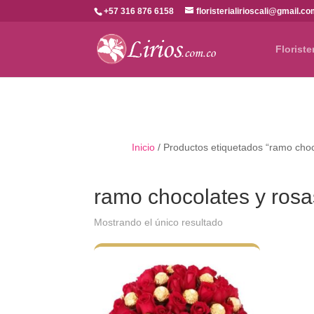
+57 316 876 6158
floristerialirioscali@gmail.c
Floriste
Inicio
/ Productos etiquetados “ramo choc
ramo chocolates y rosa
Mostrando el único resultado