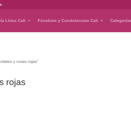
om
ría Lirios Cali
Fúnebres y Condolencias Cali
Categoría
olates y rosas rojas”
s rojas