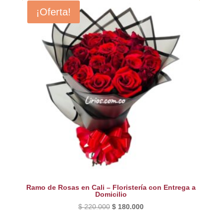
¡Oferta!
Ramo de Rosas en Cali – Floristería con Entrega a
Domicilio
El
El
$
220.000
$
180.000
precio
precio