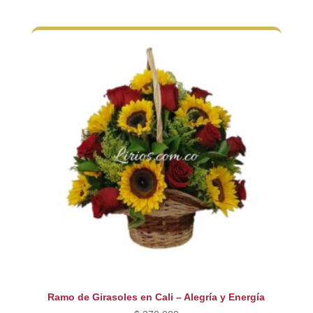
precio
precio
original
actual
era:
es:
$ 260.000.
$ 230.000.
Ramo de Girasoles en Cali – Alegría y Energía