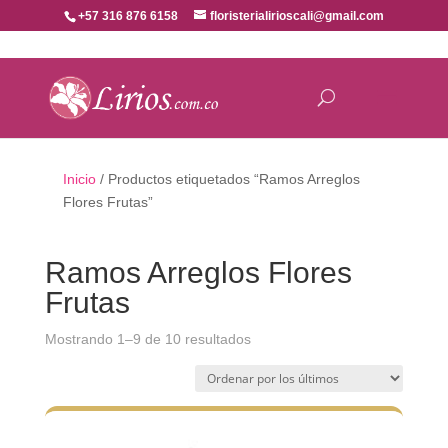
+57 316 876 6158
floristerialirioscali@gmail.com
Inicio
/ Productos etiquetados “Ramos Arreglos
Flores Frutas”
Ramos Arreglos Flores
Frutas
Ordenado
Mostrando 1–9 de 10 resultados
por
los
últimos