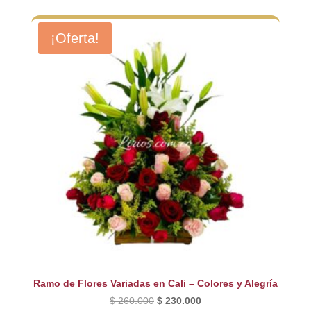
original
actual
era:
es:
¡Oferta!
$ 220.000.
$ 180.000.
Ramo de Flores Variadas en Cali – Colores y Alegría
El
El
$
260.000
$
230.000