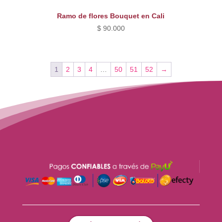
Ramo de flores Bouquet en Cali
$
90.000
1
2
3
4
…
50
51
52
→