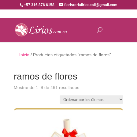
+57 316 876 6158
floristerialirioscali@gmail.com
Inicio
/ Productos etiquetados “ramos de flores”
ramos de flores
Ordenado
Mostrando 1–9 de 461 resultados
por
los
últimos