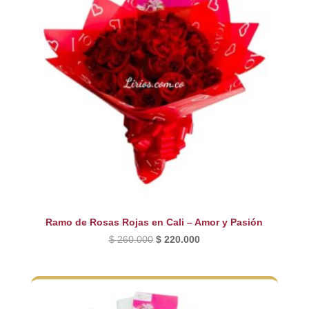
Ramo de Rosas Rojas en Cali – Amor y Pasión
El
El
$
260.000
$
220.000
precio
precio
original
actual
era:
es:
$ 260.000.
$ 220.000.