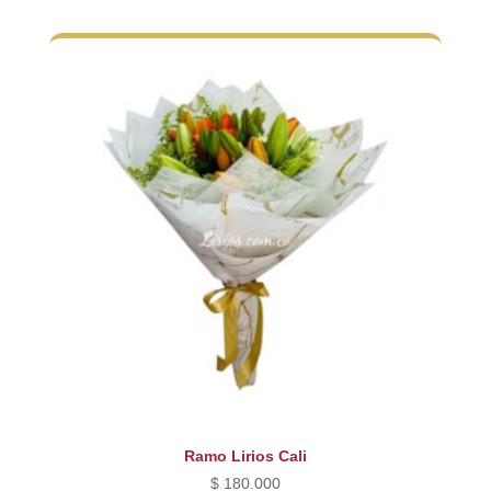
original
actual
era:
es:
$ 330.000.
$ 280.000.
Ramo Lirios Cali
$
180.000