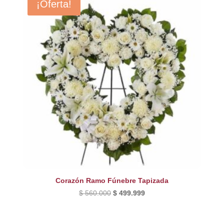
¡Oferta!
Corazón Ramo Fúnebre Tapizada
El
El
$
560.000
$
499.999
precio
precio
original
actual