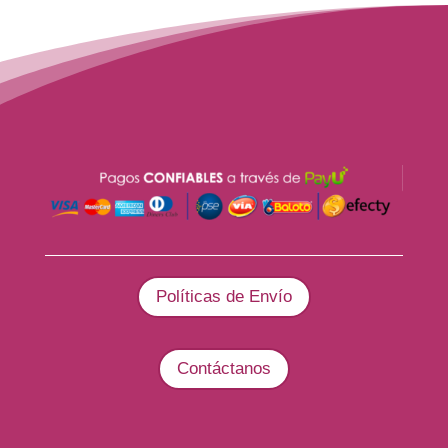
era:
es:
$ 560.000.
$ 499.999.
Políticas de Envío
Contáctanos