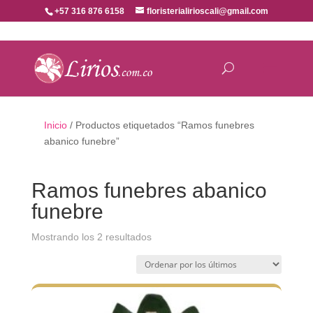
+57 316 876 6158
floristerialirioscali@gmail.com
Inicio
/ Productos etiquetados “Ramos funebres
abanico funebre”
Ramos funebres abanico
funebre
Ordenado
Mostrando los 2 resultados
por
los
últimos