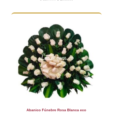
precio
precio
original
actual
era:
es:
$ 220.000.
$ 190.000.
Abanico Fúnebre Rosa Blanca eco