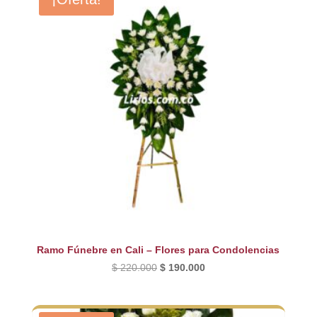
Ramo Fúnebre en Cali – Flores para Condolencias
El
El
$
220.000
$
190.000
precio
precio
original
actual
era:
es: