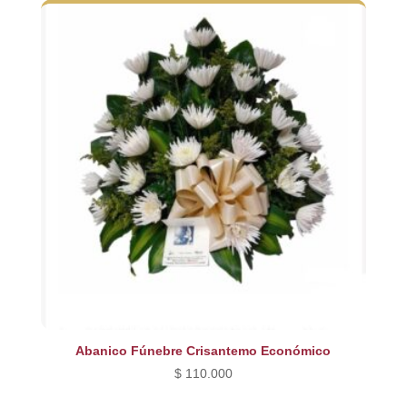
era:
es:
$ 240.000.
$ 200.000.
Abanico Fúnebre Crisantemo Económico
$
110.000