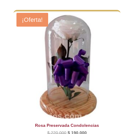
precio
precio
original
actual
era:
es:
¡Oferta!
$ 210.000.
$ 190.000.
Rosa Preservada Condolencias
El
El
$
220.000
$
190.000