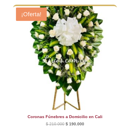
¡Oferta!
Coronas Fúnebres a Domicilio en Cali
El
El
$
210.000
$
190.000