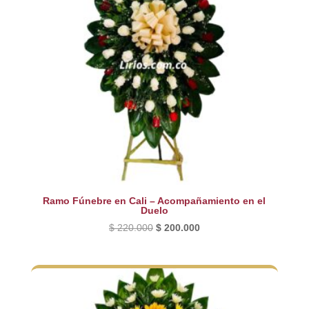
Ramo Fúnebre en Cali – Acompañamiento en el
Duelo
El
El
$
220.000
$
200.000
precio
precio
original
actual
era:
es:
$ 220.000.
$ 200.000.