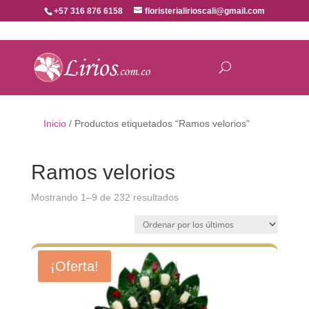
+57 316 876 6158
floristerialirioscali@gmail.com
Inicio
/ Productos etiquetados “Ramos velorios”
Ramos velorios
Ordenado
Mostrando 1–9 de 232 resultados
por
los
últimos
¡Oferta!