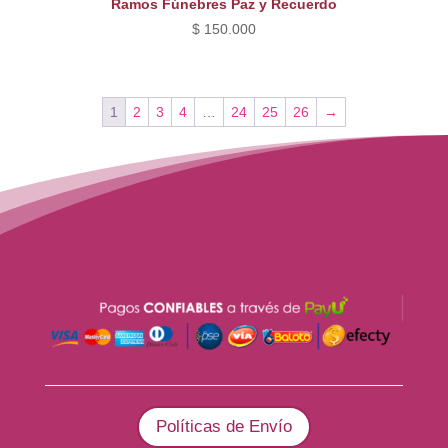
Ramos Fúnebres Paz y Recuerdo
$
150.000
1
2
3
4
…
24
25
26
→
Políticas de Envío