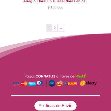
Arreglo Floral En Guacal flores en cali
$
160.000
1
2
→
Políticas de Envío