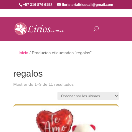
+57 316 876 6158
floristerialirioscali@gmail.com
Inicio
/ Productos etiquetados “regalos”
regalos
Ordenado
Mostrando 1–9 de 11 resultados
por
los
últimos