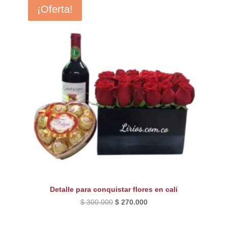
¡Oferta!
Detalle para conquistar flores en cali
El
El
$
300.000
$
270.000
precio
precio
original
actual