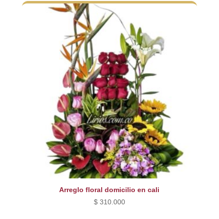
era:
es:
$ 300.000.
$ 270.000.
Arreglo floral domicilio en cali
$
310.000