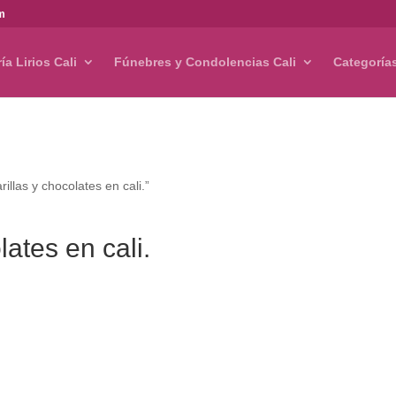
om
ría Lirios Cali
Fúnebres y Condolencias Cali
Categoría
llas y chocolates en cali.”
lates en cali.