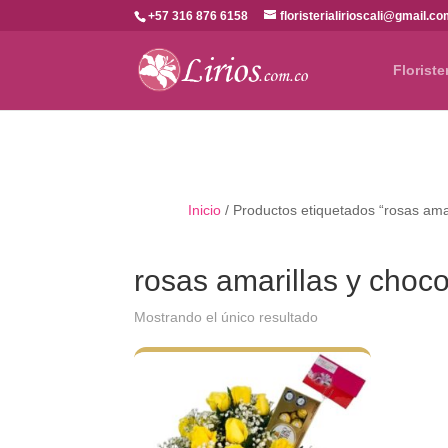
+57 316 876 6158
floristerialirioscali@gmail.c
Floriste
Inicio
/ Productos etiquetados “rosas amari
rosas amarillas y choco
Mostrando el único resultado