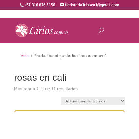
+57 316 876 6158
floristerialirioscali@gmail.com
Inicio
/ Productos etiquetados “rosas en cali”
rosas en cali
Ordenado
Mostrando 1–9 de 11 resultados
por
los
últimos