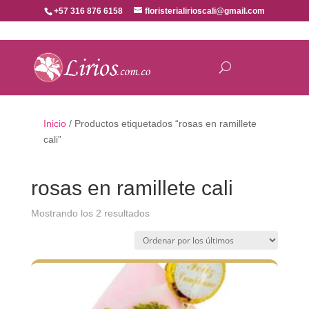
+57 316 876 6158
floristerialirioscali@gmail.com
Inicio
/ Productos etiquetados “rosas en ramillete
cali”
rosas en ramillete cali
Ordenado
Mostrando los 2 resultados
por
los
últimos