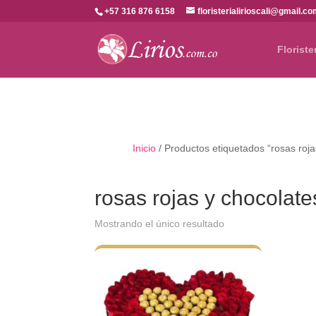
+57 316 876 6158
floristerialirioscali@gmail.c
Floriste
Inicio
/ Productos etiquetados “rosas roja
rosas rojas y chocolate
Mostrando el único resultado