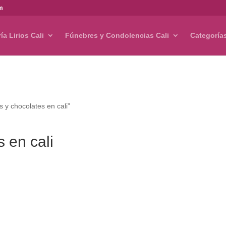
om
ría Lirios Cali
Fúnebres y Condolencias Cali
Categoría
s y chocolates en cali”
s en cali