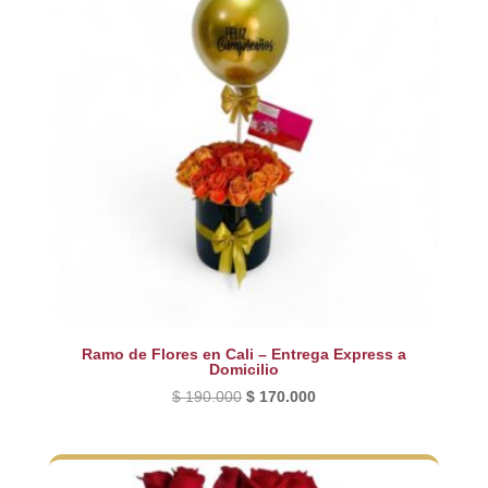
Ramo de Flores en Cali – Entrega Express a
Domicilio
El
El
$
190.000
$
170.000
precio
precio
original
actual
era:
es: