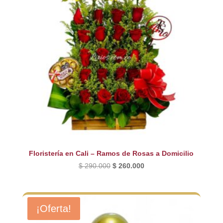
Floristería en Cali – Ramos de Rosas a Domicilio
El
El
$
290.000
$
260.000
precio
precio
original
actual
era:
es:
¡Oferta!
$ 290.000.
$ 260.000.