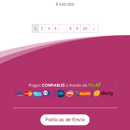
$
540.000
1
2
3
4
…
8
9
10
→
Políticas de Envío