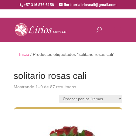
+57 316 876 6158
floristerialirioscali@gmail.com
Inicio
/ Productos etiquetados “solitario rosas cali”
solitario rosas cali
Ordenado
Mostrando 1–9 de 87 resultados
por
los
últimos