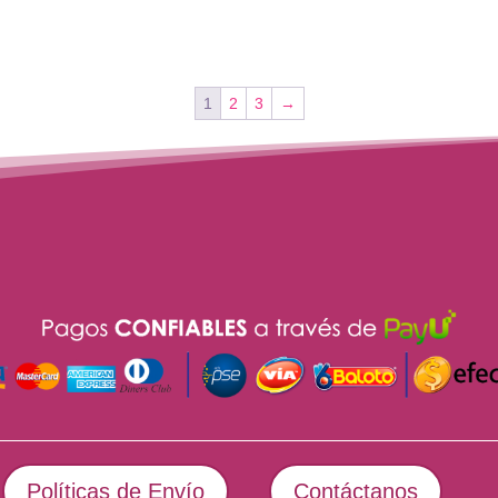
1
2
3
→
Políticas de Envío
Contáctanos