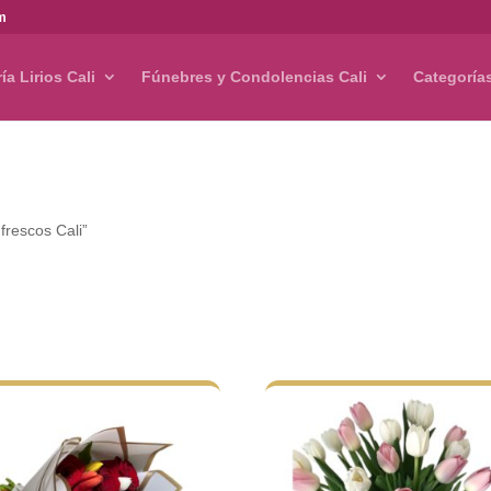
om
ría Lirios Cali
Fúnebres y Condolencias Cali
Categoría
frescos Cali”