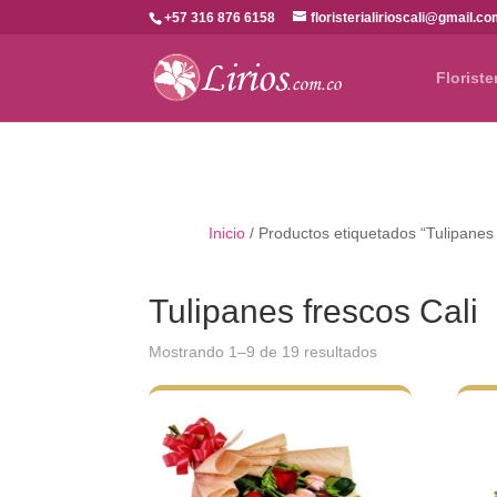
+57 316 876 6158
floristerialirioscali@gmail.c
Floriste
Inicio
/ Productos etiquetados “Tulipanes 
Tulipanes frescos Cali
Ordenado
Mostrando 1–9 de 19 resultados
por
los
últimos